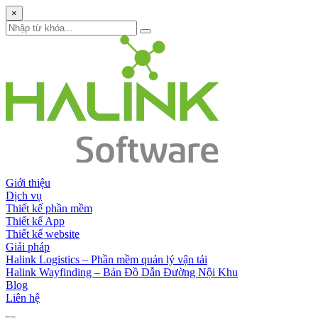
×
Giới thiệu
Dịch vụ
Thiết kế phần mềm
Thiết kế App
Thiết kế website
Giải pháp
Halink Logistics – Phần mềm quản lý vận tải
Halink Wayfinding – Bản Đồ Dẫn Đường Nội Khu
Blog
Liên hệ